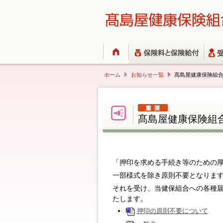
ページ内を移動するためのリンクです。
サイト内の主なカテゴリメニューへ移動します
このページの本文へ移動します
ホーム
お知らせ一覧
髙島屋健康保険組
現在表示しているページの位置です。
髙島屋健康保険組
「押印を求める手続き等のための
一部様式を除き原則不要となりま
それを受け、当健保組合への各種
たします。
押印の原則不要について