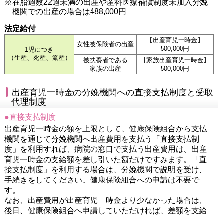
※在胎週数22週未満の出産や産科医療補償制度未加入分娩
機関での出産の場合は488,000円
法定給付
【出産育児一時金】
女性被保険者の出産
500,000円
1児につき
（生産、死産、流産）
被扶養者である
【家族出産育児一時金】
家族の出産
500,000円
出産育児一時金の分娩機関への直接支払制度と受取
代理制度
●直接支払制度
出産育児一時金の額を上限として、健康保険組合から支払
機関を通じて分娩機関へ出産費用を支払う「直接支払制
度」を利用すれば、病院の窓口で支払う出産費用は、出産
育児一時金の支給額を差し引いた額だけですみます。「直
接支払制度」を利用する場合は、分娩機関で説明を受け、
手続きをしてください。健康保険組合への申請は不要で
す。
なお、出産費用が出産育児一時金より少なかった場合は、
後日、健康保険組合へ申請していただければ、差額を支給